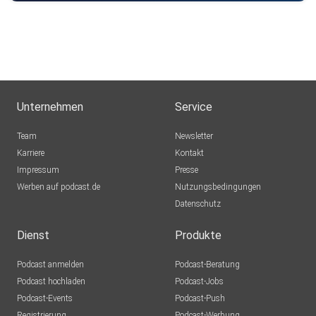
Unternehmen
Service
Team
Newsletter
Karriere
Kontakt
Impressum
Presse
Werben auf podcast.de
Nutzungsbedingungen
Datenschutz
Dienst
Produkte
Podcast anmelden
Podcast-Beratung
Podcast hochladen
Podcast-Jobs
Podcast-Events
Podcast-Push
Registrierung
Podcast-Werbung