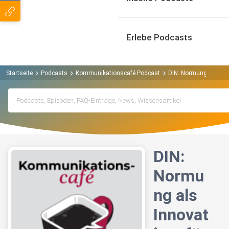
Erlebe Podcasts
Startseite
Podcasts
Kommunikationscafé Podcast
DIN: Normung als Inn
DIN:
Normu
ng als
Innovat