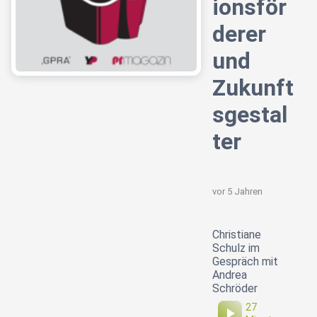
ionsför
derer
und
Zukunft
sgestal
ter
vor 5 Jahren
Christiane
Schulz im
Gespräch mit
Andrea
Schröder
27