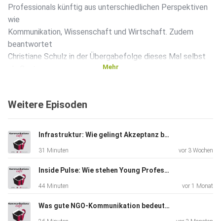
Professionals künftig aus unterschiedlichen Perspektiven
wie
Kommunikation, Wissenschaft und Wirtschaft. Zudem
beantwortet
Christiane Schulz in der Übergabefolge dieses Mal selbst
Mehr
als Gast
spannende Fragen unter anderem zu ihrem Karriereweg,
Führungsstil
Weitere Episoden
zu Zeiten der Pandemie und auch der Verbandsarbeit.
Infrastruktur: Wie gelingt Akzeptanz beim Leitungsbau?
31 Minuten
vor 3 Wochen
Inside Pulse: Wie stehen Young Professionals zum Thema KI?
44 Minuten
vor 1 Monat
Was gute NGO-Kommunikation bedeutet