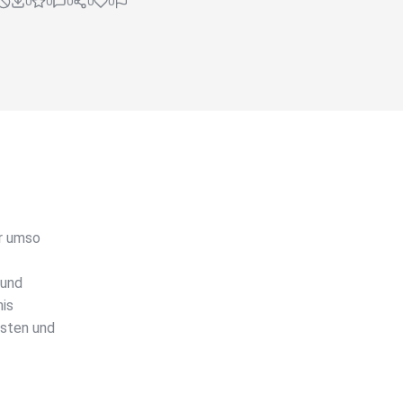
0
0
0
0
0
er umso
 und
nis
rsten und