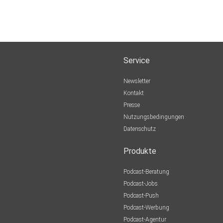
Service
Newsletter
Kontakt
Presse
Nutzungsbedingungen
Datenschutz
Produkte
Podcast-Beratung
Podcast-Jobs
Podcast-Push
Podcast-Werbung
Podcast-Agentur