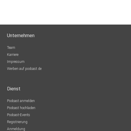
Unternehmen
Team
Karriere
Impressum
Werben auf podcast.de
Dienst
Podcast anmelden
Podcast hochladen
Podcast-Events
Registrierung
Anmeldung