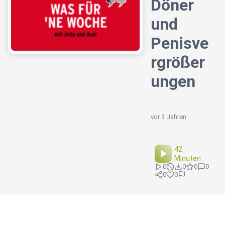
Döner
und
Penisve
rgrößer
ungen
vor 3 Jahren
42
Minuten
0
0
0
0
0
0