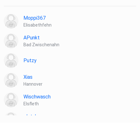
Moppi367
Elisabethfehn
APunkt
Bad Zwischenahn
Putzy
Xias
Hannover
Wischwasch
Elsfleth
plotzks
Muster