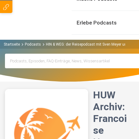
Erlebe Podcasts
Startseite
Podcasts
HIN & WEG: der Reisepodcast mit Sven Meyer und And
HUW
Archiv:
Francoi
se