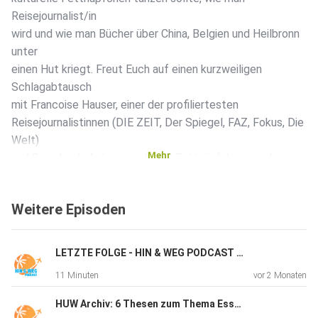
Reisejournalist/in
wird und wie man Bücher über China, Belgien und Heilbronn
unter
einen Hut kriegt. Freut Euch auf einen kurzweiligen
Schlagabtausch
mit Francoise Hauser, einer der profiliertesten
Reisejournalistinnen (DIE ZEIT, Der Spiegel, FAZ, Fokus, Die
Welt)
Mehr
und Reisebuch-Autorinnen (In 80 Fettnäpfchen um die
Welt; Noch
nicht da und schon am Ende).
Weitere Episoden
LETZTE FOLGE - HIN & WEG PODCAST (HUW)
11 Minuten
vor 2 Monaten
HUW Archiv: 6 Thesen zum Thema Essen & Reisen