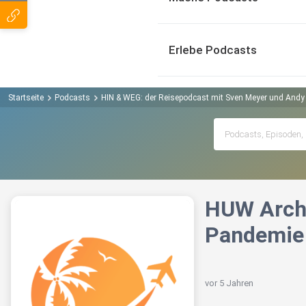
Erlebe Podcasts
Startseite
Podcasts
HIN & WEG: der Reisepodcast mit Sven Meyer und And
HUW Archi
Pandemie
vor 5 Jahren