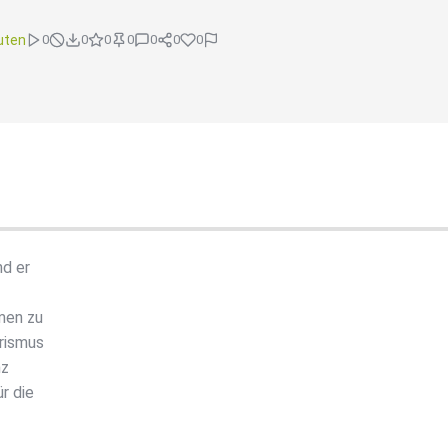
uten
0
0
0
0
0
0
0
nd er
men zu
urismus
nz
r die