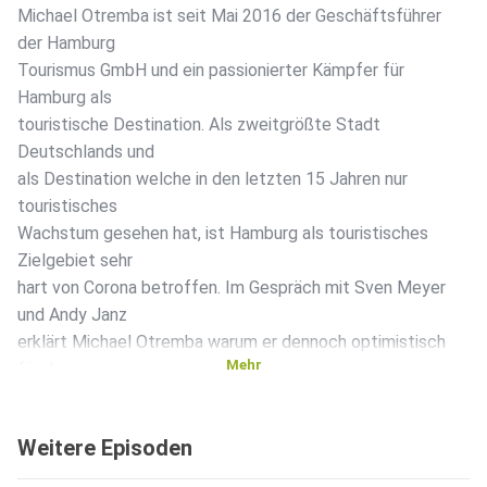
Michael Otremba ist seit Mai 2016 der Geschäftsführer
der Hamburg
Tourismus GmbH und ein passionierter Kämpfer für
Hamburg als
touristische Destination. Als zweitgrößte Stadt
Deutschlands und
als Destination welche in den letzten 15 Jahren nur
touristisches
Wachstum gesehen hat, ist Hamburg als touristisches
Zielgebiet sehr
hart von Corona betroffen. Im Gespräch mit Sven Meyer
und Andy Janz
erklärt Michael Otremba warum er dennoch optimistisch
Mehr
für den
Tourismus in der Hansestadt ist und wie er die „Aktie“
Tourismus
Weitere Episoden
insgesamt bewertet. Ein spannendes Gespräch für
Touristiker und