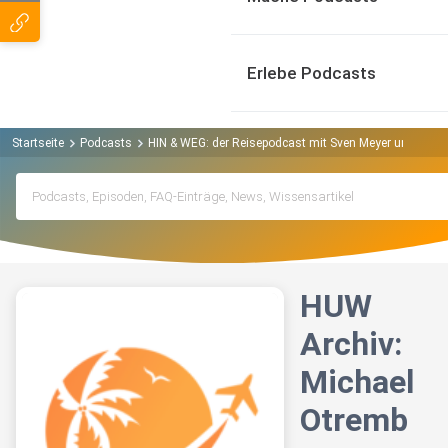
Erlebe Podcasts
Startseite
Podcasts
HIN & WEG: der Reisepodcast mit Sven Meyer und And
HUW
Archiv:
Michael
Otremb