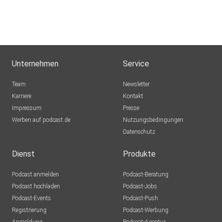
Unternehmen
Service
Team
Newsletter
Karriere
Kontakt
Impressum
Presse
Werben auf podcast.de
Nutzungsbedingungen
Datenschutz
Dienst
Produkte
Podcast anmelden
Podcast-Beratung
Podcast hochladen
Podcast-Jobs
Podcast-Events
Podcast-Push
Registrierung
Podcast-Werbung