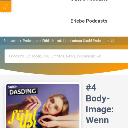
Erlebe Podcasts
Startseite
Podcasts
Fühl ich - mit Lina Larissa Strahl Podcast
#4 Body-Im
#4
Body-
Image:
Wenn