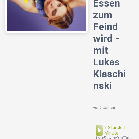
Essen
zum
Feind
wird -
mit
Lukas
Klaschi
nski
vor 2 Jahren
1 Stunde 1
Minute
0
0
0
0