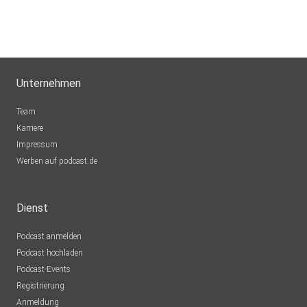
Unternehmen
Team
Karriere
Impressum
Werben auf podcast.de
Dienst
Podcast anmelden
Podcast hochladen
Podcast-Events
Registrierung
Anmeldung