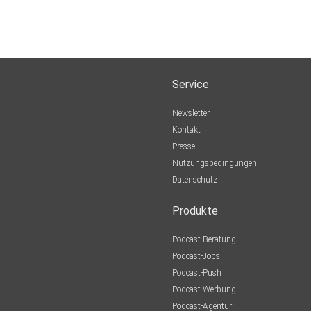
Service
Newsletter
Kontakt
Presse
Nutzungsbedingungen
Datenschutz
Produkte
Podcast-Beratung
Podcast-Jobs
Podcast-Push
Podcast-Werbung
Podcast-Agentur