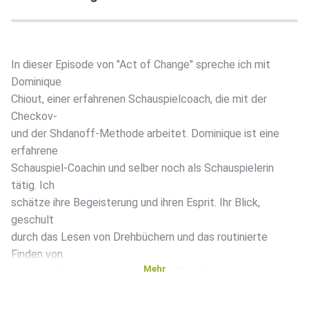
In dieser Episode von "Act of Change" spreche ich mit
Dominique
Chiout, einer erfahrenen Schauspielcoach, die mit der
Checkov-
und der Shdanoff-Methode arbeitet. Dominique ist eine
erfahrene
Schauspiel-Coachin und selber noch als Schauspielerin
tätig. Ich
schätze ihre Begeisterung und ihren Esprit. Ihr Blick,
geschult
durch das Lesen von Drehbüchern und das routinierte
Finden von
Mehr
ungewöhnlichen Lösungen für ihre Coachees, ist immer eine
Inspiration für meine Themen.
In unserem Gespräch geht es darum, wie du deine Größe