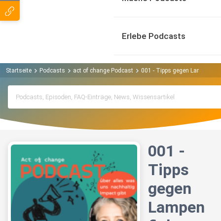
Erlebe Podcasts
Startseite
Podcasts
act of change Podcast
001 - Tipps gegen Lampenfieb
001 -
Tipps
gegen
Lampen