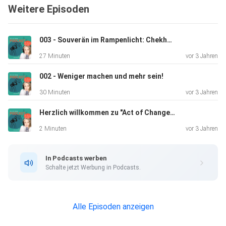
Weitere Episoden
entfalten
und deine Emotionen erfolgreich managen kannst, um deine
Ziele zu
003 - Souverän im Rampenlicht: Chekhov Technik für Business Auftritte
erreichen. Wir sprechen darüber, wie du Auftrittsangst und
27 Minuten
vor 3 Jahren
Lampenfieber überwinden und dich auf das konzentrieren
kannst,
002 - Weniger machen und mehr sein!
was du wirklich erreichen möchtest. Dominique gibt uns
30 Minuten
vor 3 Jahren
wertvolle
Tipps und Tricks, die uns dabei helfen, unsere volle
Herzlich willkommen zu "Act of Change", dem Podcast, der dir dabei hilft, die Veränderungen zu bewirken, die du in der Welt sehen möchtest.
Leistungsfähigkeit abzurufen, wenn wir uns sichtbar
2 Minuten
vor 3 Jahren
machen.
In Podcasts werben
Schalte jetzt Werbung in Podcasts.
Alle Episoden anzeigen