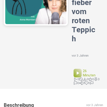
fieber
vom
roten
Teppic
h
vor 3 Jahren
26
Minuten
0
0
0
0
0
0
0
Beschreibung
vor 3 Jahren