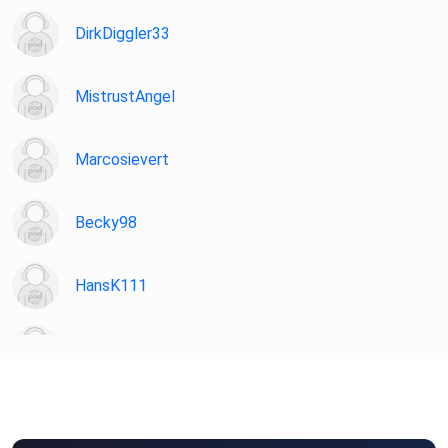
DirkDiggler33
MistrustAngel
Marcosievert
Becky98
HansK111
JaeSung
And27