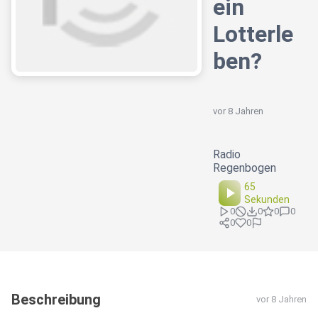
ein
Lotterle
ben?
vor 8 Jahren
Radio
Regenbogen
65
Sekunden
0
0
0
0
0
0
Beschreibung
vor 8 Jahren