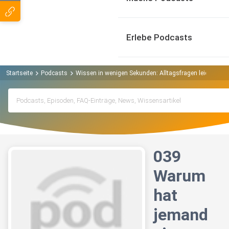
Erlebe Podcasts
Startseite
Podcasts
Wissen in wenigen Sekunden: Alltagsfragen leicht erklä
039
Warum
hat
jemand