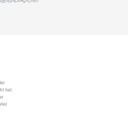
0
0
0
0
0
der
ht hat.
er
Viel