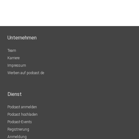
Unternehmen
Team
Karriere
Impressum
Werben auf podcast.de
Dienst
Podcast anmelden
Podcast hochladen
Podcast-Events
Registrierung
Anmeldung