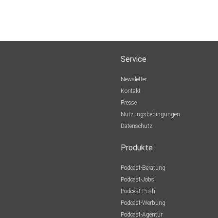
Service
Newsletter
Kontakt
Presse
Nutzungsbedingungen
Datenschutz
Produkte
Podcast-Beratung
Podcast-Jobs
Podcast-Push
Podcast-Werbung
Podcast-Agentur