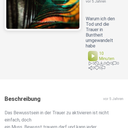
vor 5 Jahren
Warum ich den
Tod und die
Trauer in
Buntheit
umgewandelt
habe
10
Minuten
0
0
0
0
0
0
Beschreibung
vor 5 Jahren
Das Bewusstsein in der Trauer zu aktivieren ist nicht
einfach, doch
ein Muss. Bewusst trauern darf und kann jeder.