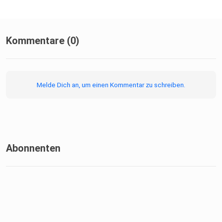
Photo | Film | Mentoring
⁠https://www.instagram.com/twonakedsouls/⁠
Kommentare (0)
Melde Dich an, um einen Kommentar zu schreiben.
LA CASA by TWO NAKED SOULS
Abonnenten
Vacation | Photoshoot | Workshop
⁠https://www.instagram.com/casatwonakedsouls/⁠