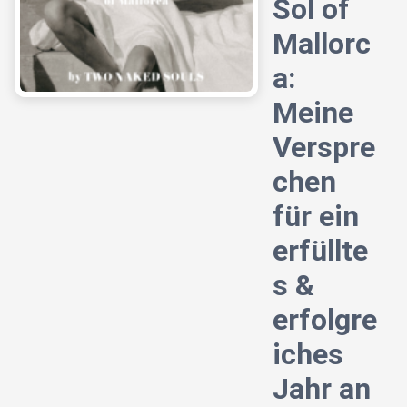
Sol of
Mallorc
a:
Meine
Verspre
chen
für ein
erfüllte
s &
erfolgre
iches
Jahr an