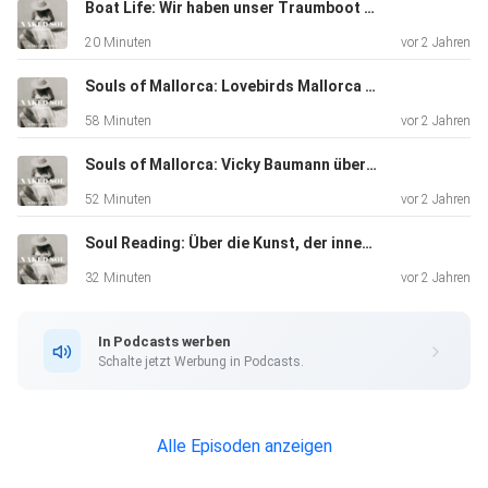
Versprechen für ein erfülltes & erfolgreiches Jahr an mich".
Boat Life: Wir haben unser Traumboot manifestiert. Bienvenido an Bord der NAKED SOL!
20 Minuten
vor 2 Jahren
Souls of Mallorca: Lovebirds Mallorca teilen ihre Tipps für Paare und Fotografen, die von Mallorcahochzeiten träumen
58 Minuten
vor 2 Jahren
NEWSLETTER:
Souls of Mallorca: Vicky Baumann über ihre Lieblingsinsel, Mallorcahochzeiten & Onlineprodukte
52 Minuten
vor 2 Jahren
Soul Reading: Über die Kunst, der inneren Stimme zu folgen und so ein authentisches & erfülltes Leben & Business zu führen
⁠http://eepurl.com/gWvZYf⁠
32 Minuten
vor 2 Jahren
In Podcasts werben
Schalte jetzt Werbung in Podcasts.
TWO NAKED SOULS
Alle Episoden anzeigen