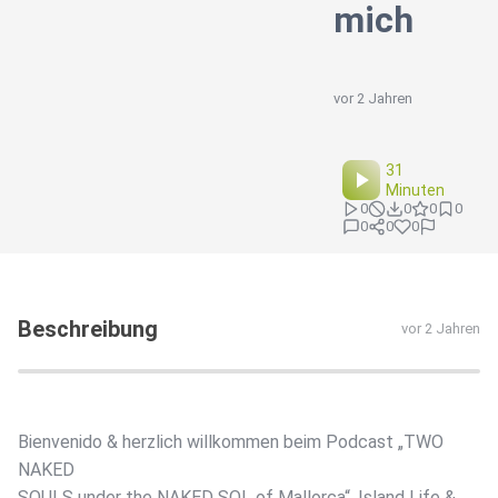
mich
vor 2 Jahren
31
Minuten
0
0
0
0
0
0
0
Beschreibung
vor 2 Jahren
Bienvenido & herzlich willkommen beim Podcast „TWO
NAKED
SOULS under the NAKED SOL of Mallorca“. Island Life &