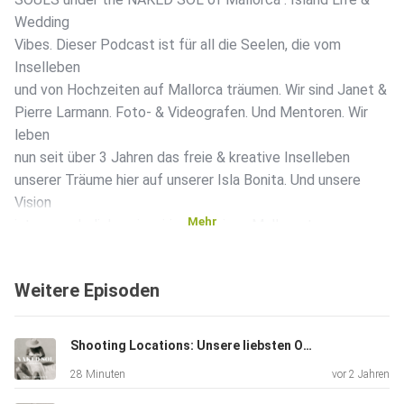
Wedding
Vibes. Dieser Podcast ist für all die Seelen, die vom
Inselleben
und von Hochzeiten auf Mallorca träumen. Wir sind Janet &
Pierre Larmann. Foto- & Videografen. Und Mentoren. Wir
leben
nun seit über 3 Jahren das freie & kreative Inselleben
unserer Träume hier auf unserer Isla Bonita. Und unsere
Vision
Mehr
ist es, auch dich zu inspirieren, deinen Mallorcatraum war
werden
zu lassen.
Weitere Episoden
Und ich freu mich so sehr auf die zweite Folge im neuen
Shooting Locations: Unsere liebsten Orte für Photo Shootings auf Mallorca
Jahr mit
28 Minuten
vor 2 Jahren
dem Thema: "2024 under the naked Sol of Mallorca: Meine