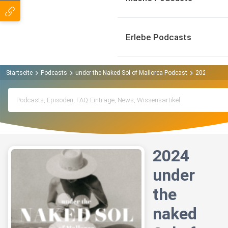
Erlebe Podcasts
Startseite
Podcasts
under the Naked Sol of Mallorca Podcast
2024 under 
2024
under
the
naked