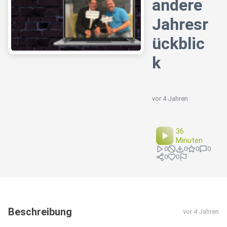
andere
Jahresr
ückblic
k
vor 4 Jahren
36
Minuten
0
0
0
0
0
0
Beschreibung
vor 4 Jahren