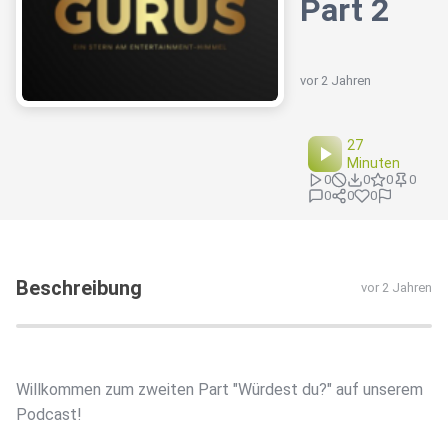
Part 2
vor 2 Jahren
27
Minuten
0
0
0
0
0
0
0
Beschreibung
vor 2 Jahren
Willkommen zum zweiten Part "Würdest du?" auf unserem
Podcast!