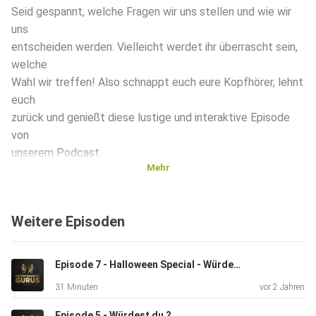
Seid gespannt, welche Fragen wir uns stellen und wie wir
uns
entscheiden werden. Vielleicht werdet ihr überrascht sein,
welche
Wahl wir treffen! Also schnappt euch eure Kopfhörer, lehnt
euch
zurück und genießt diese lustige und interaktive Episode
von
unserem Podcast.
Mehr
Bereit für eine unterhaltsame und humorvolle Podcast-
Folge? Dann
Weitere Episoden
verpasst nicht unsere neueste Episode!
Episode 7 - Halloween Special - Würdest du?
31 Minuten
vor 2 Jahren
Episode 5 - Würdest du ?