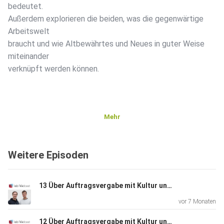
bedeutet.
Außerdem explorieren die beiden, was die gegenwärtige
Arbeitswelt
braucht und wie Altbewährtes und Neues in guter Weise
miteinander
verknüpft werden können.
Mehr
Weitere Episoden
13 Über Auftragsvergabe mit Kultur und KI; Arbeiten mit nodium.ai Teil 2; Jutta Werbelow mit Thorsten Veith und Ludwig Kannicht
vor 7 Monaten
12 Über Auftragsvergabe mit Kultur und KI; Arbeiten mit nodium.ai Teil 1; Jutta Werbelow mit Thorsten Veith und Ludwig Kannicht