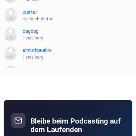
joerter
Friedrichshafen
dagdag
Heidelberg
almuthpuehra
Heidelberg
entffoem
micagoto
Buxtehude
Bleibe beim Podcasting auf
dem Laufenden