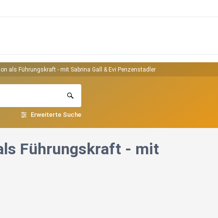
ion als Führungskraft - mit Sabrina Gall & Evi Penzenstadler
Erweiterte Suche
als Führungskraft - mit