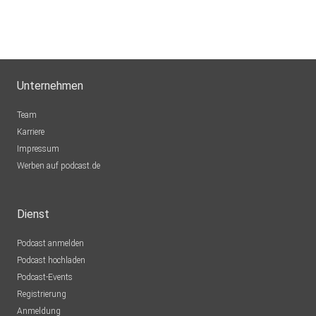
Unternehmen
Team
Karriere
Impressum
Werben auf podcast.de
Dienst
Podcast anmelden
Podcast hochladen
Podcast-Events
Registrierung
Anmeldung