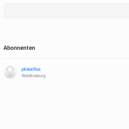
Abonnenten
pklein9us
Waldkraiburg