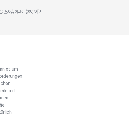
0
0
0
0
0
enn es um
orderungen
schen
 als mit
eiden
die
ürlich