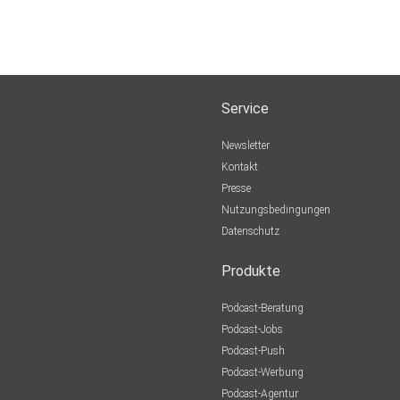
Service
Newsletter
Kontakt
Presse
Nutzungsbedingungen
Datenschutz
Produkte
Podcast-Beratung
Podcast-Jobs
Podcast-Push
Podcast-Werbung
Podcast-Agentur