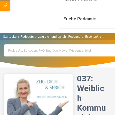
Erlebe Podcasts
Startseite
Podcasts
zeig dich und sprich - Podcast für Experten*, die ihrer
037:
Weiblic
h
Kommu