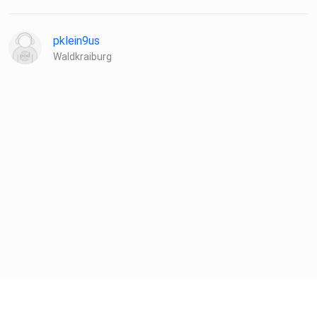
pklein9us
Waldkraiburg