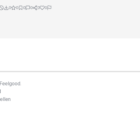
0
0
0
0
0
0
Feelgood.
d
ellen