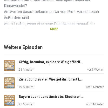
Klimawandel?
Antworten darauf bekommen wir von Prof. Harald Lesch.
Außerdem sind
wir mit dabei, wenn eine neue Grundwassermessstelle
Mehr
gebohrt und
Proben entnommen werden. Wir erfahren, warum die Moore
in Bayern so
Weitere Episoden
wichtig für uns sind und welche besondere Rolle der
Königssee und
der Eisbach im Nationalpark Berchtesgaden spielen.
Giftig, brennbar, explosiv: Wie gefährliche Abfälle entsorgt werden
Wasser birgt
24 Minuten
vor 3 Wochen
allerdings auch Gefahren, deshalb schauen wir uns in
Regensburg ein
Zu laut und zu viel: Wie gefährlich ist Lärm und wie können wir uns schützen?
einzigartiges Hochwasserschutzprojekt an.
19 Minuten
vor 2 Monaten
Bayern sucht Landtierärzte: Studieren ohne Einser-Abitur
25 Minuten
vor 3 Monaten