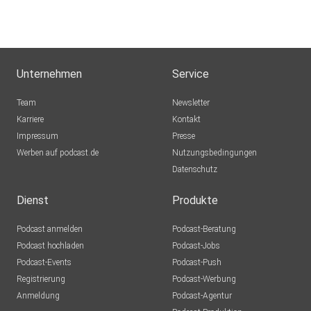
kategorie/aktivmeditation/
Unternehmen
Service
Team
Newsletter
Karriere
Kontakt
Impressum
Presse
Werben auf podcast.de
Nutzungsbedingungen
Datenschutz
Dienst
Produkte
Podcast anmelden
Podcast-Beratung
Podcast hochladen
Podcast-Jobs
Podcast-Events
Podcast-Push
Registrierung
Podcast-Werbung
Anmeldung
Podcast-Agentur