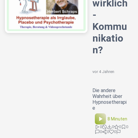
wirklich
-
Kommu
nikatio
n?
vor 4 Jahren
Die andere
Wahrheit über
Hypnosetherapi
e
8 Minuten
0
0
0
0
0
0
0