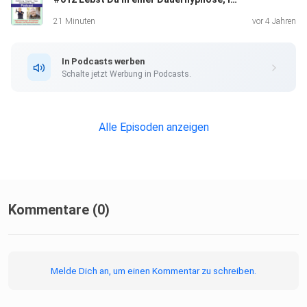
wenn du mehr über mich und meine Arbeit erfahren
möchtest.
21 Minuten
vor 4 Jahren
In Podcasts werben
Download - ca. 6 MB - PDF-Datei:
Schalte jetzt Werbung in Podcasts.
Alle Episoden anzeigen
https://neurobiomed.de/download/7701/
Kommentare (0)
Weitere Infos und Kontakt:
Melde Dich an, um einen Kommentar zu schreiben.