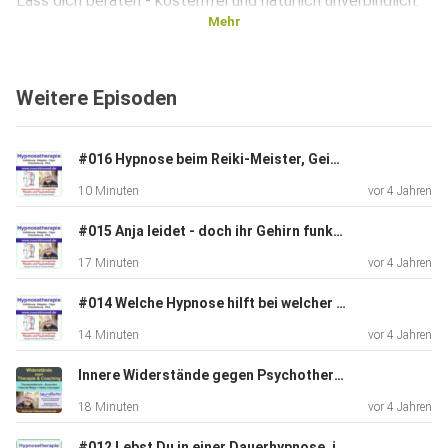
Lass dich beraten - kostenfrei und natürlich unverbindlich.
Mehr
Nutze mein Beratungstelefon für Ängste und
Weitere Episoden
Panikattacken:
#016 Hypnose beim Reiki-Meister, Geistheiler oder Bioresonanz-Doctor gefällig?
10 Minuten
vor 4 Jahren
https://neurobiomed.de/telefonberatung
#015 Anja leidet - doch ihr Gehirn funktioniert fast perfekt - Diagnoseprobleme
17 Minuten
vor 4 Jahren
#014 Welche Hypnose hilft bei welcher Krankheit - Störung - Blockade?
14 Minuten
vor 4 Jahren
Natürlich kannst du dir auch meine Praxis-Broschüre
herunterladen,
Innere Widerstände gegen Psychotherapie, Coaching, Hypnosetherapie und Meditation (Kopie)
18 Minuten
vor 4 Jahren
#012 Lebst Du in einer Dauerhypnose, in einer hypnotischen Matrix - ohne es zu wissen?