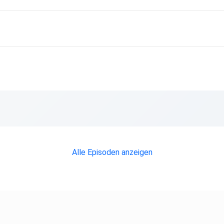
it
ie
Alle Episoden anzeigen
ären
ie
nd
iner