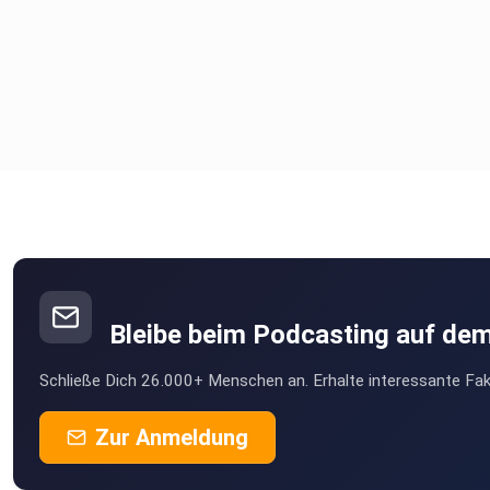
https://praxis-fischbach.de/
https://www.zahnwelt.org/
https://3dfish.de
Alles über das Netzwerk von ILoveMySmile und eine Ärztelist
es hier:
https://ilovemysmile.de
https://ilovemysmile.de/aerzte/
Schaue Dir unbedingt auch unseren kieferorthopädischen Rat
die Smileothek - mit über 100 Artikeln zum Thema Kieferorth
an:
Bleibe beim Podcasting auf de
Schließe Dich 26.000+ Menschen an. Erhalte interessante Fak
Zur Anmeldung
https://ilovemysmile.de/smileothek/