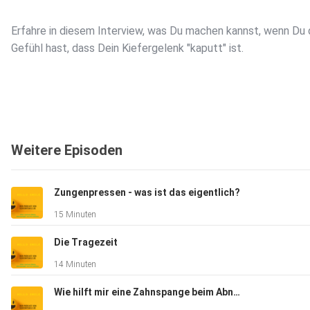
Erfahre in diesem Interview, was Du machen kannst, wenn Du
Gefühl hast, dass Dein Kiefergelenk "kaputt" ist.
Wir erklären Dir, welche Erkrankungen eine CMD (Craniomandib
Dysfunktion) umfassen. Es gibt Krankheiten der Muskulatur, 
Weitere Episoden
Gelenkes und des Knochens und des Diskus. Wie kann man er
was man hat und welche Behandlungsmöglichkeiten es
gibt?
Zungenpressen - was ist das eigentlich?
15 Minuten
Die Tragezeit
Erlebe live, was die beiden Kieferorthopäden Dr. Hendrik
14 Minuten
Fischbach aus Heide in Schleswig-Holstein und Dr. Angelika
Frankenberger aus Frankfurt empfehlen.
Wie hilft mir eine Zahnspange beim Abnehmen?