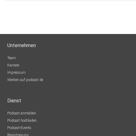
Wir lieben Deine Zähne!
Unternehmen
Team
Karriere
Impressum
Werben auf podcast.de
Dienst
Podcast anmelden
Podcast hochladen
Podcast-Events
Registrierung