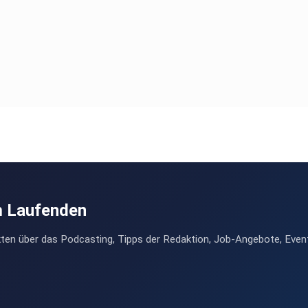
e gibt
geber -
opädie
m Laufenden
ten über das Podcasting, Tipps der Redaktion, Job-Angebote, Even