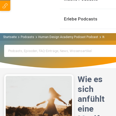
Erlebe Podcasts
Startseite
Podcasts
Human Design Academy Podcast Podcast
Wie es si
Wie es
sich
anfühlt
eine