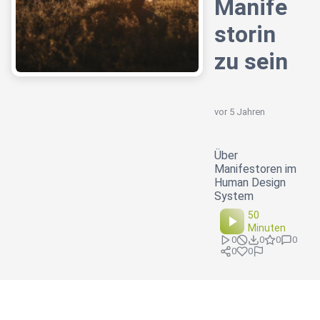
Manife
storin
zu sein
vor 5 Jahren
Über
Manifestoren im
Human Design
System
50
Minuten
0
0
0
0
0
0