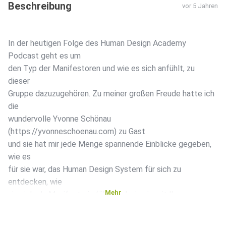
Beschreibung
vor 5 Jahren
In der heutigen Folge des Human Design Academy
Podcast geht es um
den Typ der Manifestoren und wie es sich anfühlt, zu
dieser
Gruppe dazuzugehören. Zu meiner großen Freude hatte ich
die
wundervolle Yvonne Schönau
(https://yvonneschoenau.com) zu Gast
und sie hat mir jede Menge spannende Einblicke gegeben,
wie es
für sie war, das Human Design System für sich zu
entdecken, wie
Mehr
sie sich als Manifestorin fühlt und wie sie mit Ihrer
emotionalen
Autorität nun stimmigere Entscheidungen trifft. Es hat mir