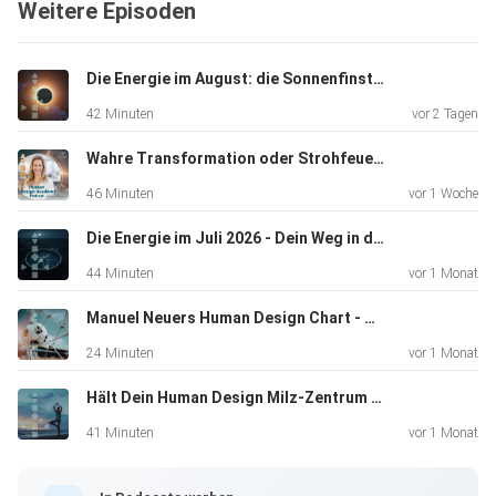
Weitere Episoden
superviel Spaß gemacht, ihr zuzuhören und von ihren
Erfahrungen
und Erkenntnissen zu lernen, die sie nicht nur als
Die Energie im August: die Sonnenfinsternis als kosmisches Brennglas
emotionale
42 Minuten
vor 2 Tagen
Manifestorin, sondern auch in Ihrem Job als Emotional
Leadership
Wahre Transformation oder Strohfeuer? Neue Mondknoten - jetzt werden die Weichen neu gestellt
Coach jeden Tag aufs neue gewinnt.
46 Minuten
vor 1 Woche
Die Energie im Juli 2026 - Dein Weg in die Klarheit
Speziell für die Hörer des Human Design Academy
44 Minuten
vor 1 Monat
Podcast hat
Yvonne auch ein Geschenk hinterlassen: mehr dazu in dieser
Manuel Neuers Human Design Chart - Was hinter seiner 'Aura' steckt
Folge
24 Minuten
vor 1 Monat
und mit diesem
Hält Dein Human Design Milz-Zentrum Dich wirklich gesund | Neue Erkentnisse
Link: https://Yvonneschoenau.com/emotionen-entdecker-
tourund
41 Minuten
vor 1 Monat
mit dem Code: PodCastEET (€ 50 Rabatt). Viel Freude
beim Hören!