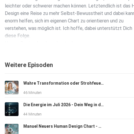
leichter oder schwerer machen können. Letztendlich ist das
Design eine Reise zu mehr Selbst-Bewusstheit und dabei kan
enorm helfen, sich im eigenen Chart zu orientieren und zu
verstehen, was möglich ist. Ich hoffe, dabei unterstützt Dich
diese Folge.
Human Design Academy kostenloser
Chartrechner:https://human-design-system.com/human-desig
Living Your Design Kurs:
Weitere Episoden
https://human-design-system.com/living-your-design-semin
Design Academy Ausbildung:
https://human-design-system.com/ausbildungen-kurse/ Hum
Wahre Transformation oder Strohfeuer? Neue Mondknoten - jetzt werden die Weichen neu gestellt
Academy Readings & Beratungen:
46 Minuten
https://human-design-system.com/human-design-academy-re
Human Design Academy schriftliche Human Design Auswertu
Die Energie im Juli 2026 - Dein Weg in die Klarheit
https://human-design-system.com/analysen/
44 Minuten
------------------------------------- Instagram:
https://www.instagram.com/humandesign_academy/ Whats A
Manuel Neuers Human Design Chart - Was hinter seiner 'Aura' steckt
http://wa.me/4917656758109