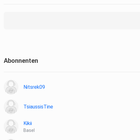
Abonnenten
Nitsrek09
TsiaussisTine
Kikii
Basel