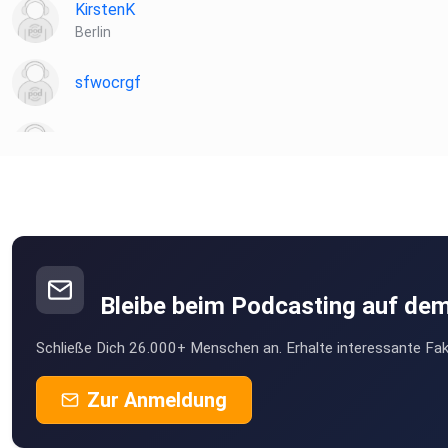
KirstenK
Berlin
sfwocrgf
sandra.sponer
Bleibe beim Podcasting auf de
Schließe Dich 26.000+ Menschen an. Erhalte interessante Fak
Zur Anmeldung