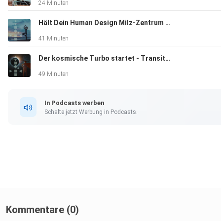
24 Minuten
----------------------------------------- Die Human Design Acad
by Barbara Peddinghaus ist ein renommiertes Lehrinstitut der
Hält Dein Human Design Milz-Zentrum Dich wirklich gesund | Neue Erkentnisse
internationalen Human Design Schule (IHDS)
41 Minuten
Der kosmische Turbo startet - Transitvorschau für den Juni 2026
49 Minuten
In Podcasts werben
Schalte jetzt Werbung in Podcasts.
Kommentare (0)