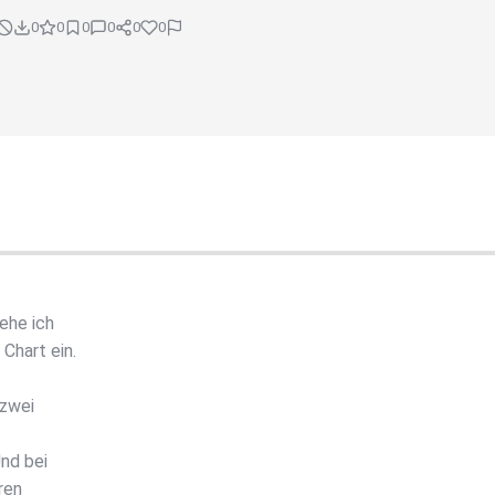
0
0
0
0
0
0
ehe ich
hart ein.
 zwei
nd bei
ren