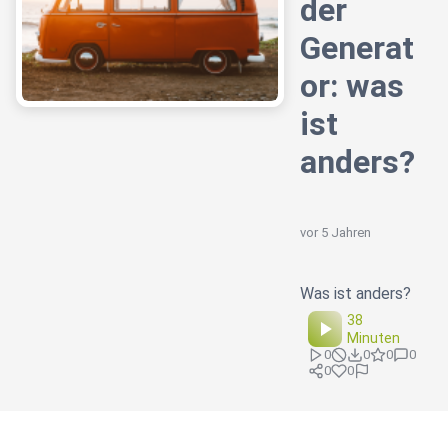
der
Generat
or: was
ist
anders?
vor 5 Jahren
Was ist anders?
38
Minuten
0
0
0
0
0
0