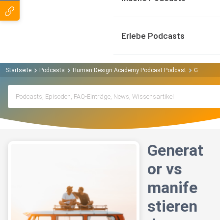
Erlebe Podcasts
Startseite
Podcasts
Human Design Academy Podcast Podcast
Generator
Generat
or vs
manife
stieren