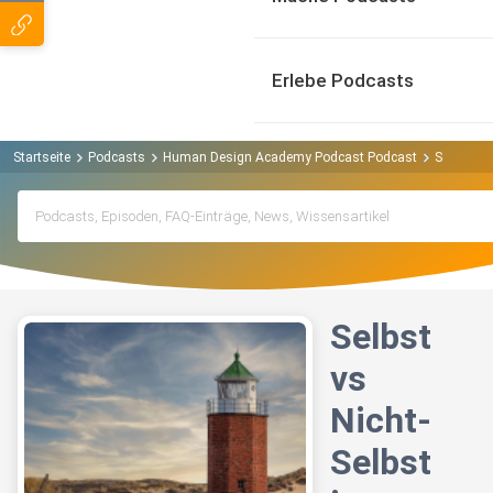
Erlebe Podcasts
Startseite
Podcasts
Human Design Academy Podcast Podcast
Selbst vs
Selbst
vs
Nicht-
Selbst