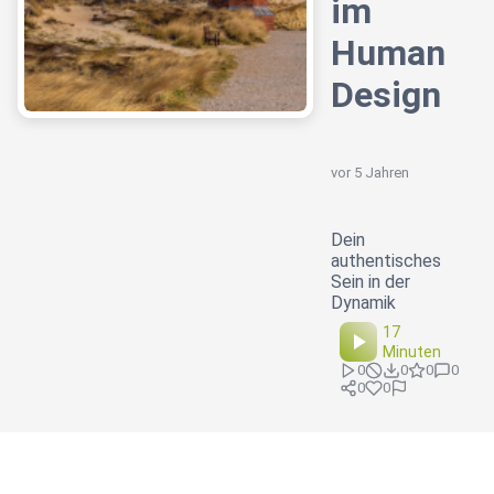
im
Human
Design
vor 5 Jahren
Dein
authentisches
Sein in der
Dynamik
17
Minuten
0
0
0
0
0
0