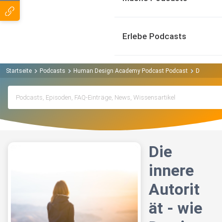
Erlebe Podcasts
Startseite
Podcasts
Human Design Academy Podcast Podcast
Die innere
Die
innere
Autorit
ät - wie