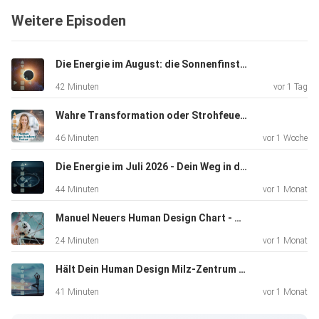
Autorität im
Weitere Episoden
Human Design gemeint ist, warum sie überhaupt so wichtig
ist und
was es mit den verschiedenen Autoritäten auf sich hat.
Die Energie im August: die Sonnenfinsternis als kosmisches Brennglas
Jede
42 Minuten
vor 1 Tag
funktioniert ja ein bisschen anders.
Wahre Transformation oder Strohfeuer? Neue Mondknoten - jetzt werden die Weichen neu gestellt
46 Minuten
vor 1 Woche
Ich erkläre, wie die innere Autorität im Vergleich zur
Verstandes-Autorität zu unserer stimmigen
Die Energie im Juli 2026 - Dein Weg in die Klarheit
Entscheidungsfindung
44 Minuten
vor 1 Monat
beiträgt, gehe einzeln auf jede Möglichkeit ein und erkläre,
wie
Manuel Neuers Human Design Chart - Was hinter seiner 'Aura' steckt
Du Deine jeweilige Autorität als Impuls erkennst und und
24 Minuten
vor 1 Monat
für Dich
Hält Dein Human Design Milz-Zentrum Dich wirklich gesund | Neue Erkentnisse
und Deinen Prozess nutzen kannst.
41 Minuten
vor 1 Monat