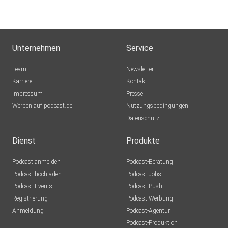
Academy
by Barbara Peddinghaus ist ein renommiertes Lehrinstitut
der
Unternehmen
Service
internationalen Human Design Schule (IHDS)
Team
Newsletter
Karriere
Kontakt
Impressum
Presse
Werben auf podcast.de
Nutzungsbedingungen
Datenschutz
Dienst
Produkte
Podcast anmelden
Podcast-Beratung
Podcast hochladen
Podcast-Jobs
Podcast-Events
Podcast-Push
Registrierung
Podcast-Werbung
Anmeldung
Podcast-Agentur
Podcast-Produktion