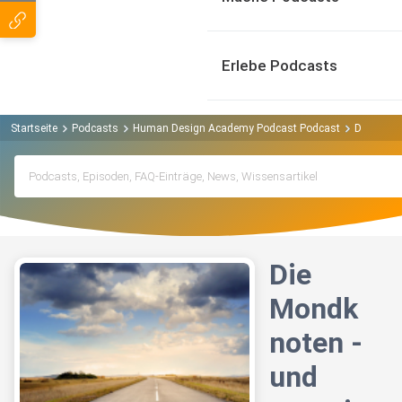
Erlebe Podcasts
Startseite
Podcasts
Human Design Academy Podcast Podcast
Die Mondk
Die
Mondk
noten -
und