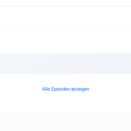
n-chart-erstellen/
Alle Episoden anzeigen
ar/ Human
an Design
adings-anlysen/