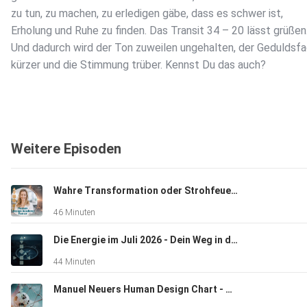
zu tun, zu machen, zu erledigen gäbe, dass es schwer ist,
Erholung und Ruhe zu finden. Das Transit 34 – 20 lässt grüßen
Und dadurch wird der Ton zuweilen ungehalten, der Geduldsf
kürzer und die Stimmung trüber. Kennst Du das auch?
Der Kanal 12 – 22, – Offenheit oder nicht- versorgt uns
zusätzlich mit individuellen tiefen Emotionen, die auch eine
Weitere Episoden
melancholische Qualität haben können, besonders jetzt, in ein
Zeit, in der sich das Jahr dem Ende zuneigt und wir ein Resüm
ziehen dürfen über unser Jahr, alles was wir erreicht und
Wahre Transformation oder Strohfeuer? Neue Mondknoten - jetzt werden die Weichen neu gestellt
vielleicht auch nicht erreicht, gewonnen und verloren haben.
46 Minuten
Die Energie im Juli 2026 - Dein Weg in die Klarheit
Gerne möchte ich Dich einladen, die heutige Podcastfolge al
44 Minuten
‚Zeit für Dich‘ zu sehen, als Möglichkeit aus dem Tun
auszusteigen, still zu werden und friedlich Verbindung mit Dir
Manuel Neuers Human Design Chart - Was hinter seiner 'Aura' steckt
selbst aufzunehmen. Da ist Ruhe, Sicherheit & Liebe. Alles