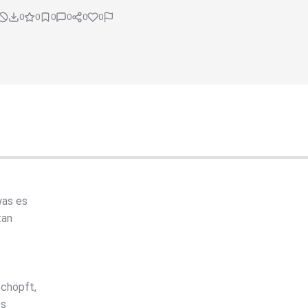
0
0
0
0
0
0
was es
tan
schöpft,
es