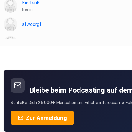
KirstenK
Berlin
sfwocrgf
sandra.sponer
Bleibe beim Podcasting auf de
Schließe Dich 26.000+ Menschen an. Erhalte interessante Fak
Zur Anmeldung