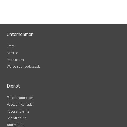
Unternehmen
Team
Karriere
Impressum
Werben auf podcast.de
Dienst
Podcast anmelden
Podcast hochladen
Podcast-Events
Registrierung
Anmeldung