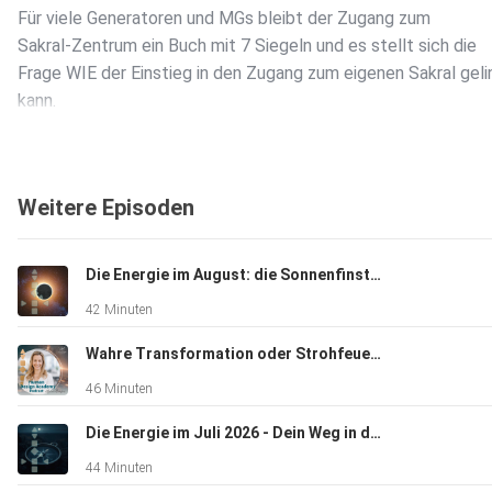
Für viele Generatoren und MGs bleibt der Zugang zum
Sakral-Zentrum ein Buch mit 7 Siegeln und es stellt sich die
Frage WIE der Einstieg in den Zugang zum eigenen Sakral gel
kann.
Die heutige Folge des Human Design Academy Podcast ist d
Weitere Episoden
einem Blick auf das Sakral-Zentrum mit seinen unterschiedlic
Kanälen gewidmet.
Die Energie im August: die Sonnenfinsternis als kosmisches Brennglas
42 Minuten
Wenn Du ein definiertes Sakral-Zentrum hast, lohnt sich nämli
immer die Frage, wofür Du denn natürlicherweise überhaupt K
Wahre Transformation oder Strohfeuer? Neue Mondknoten - jetzt werden die Weichen neu gestellt
und Power hast. Das ist sehr spezifisch in Dir angelegt. Und e
46 Minuten
hängt mit Deinen Kanälen zusammen. Besonders mit dem, der
Sakral-Zentrum anschließt.
Die Energie im Juli 2026 - Dein Weg in die Klarheit
44 Minuten