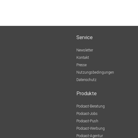
Service
Newsletter
Kontakt
Presse
Nutzungsbedingungen
Datenschutz
Produkte
Podcast-Beratung
Podcast-Jobs
Podcast-Push
Podcast-Werbung
Podcast-Agentur