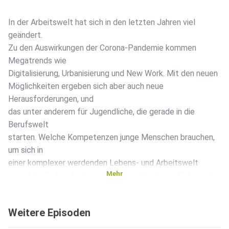
In der Arbeitswelt hat sich in den letzten Jahren viel
geändert.
Zu den Auswirkungen der Corona-Pandemie kommen
Megatrends wie
Digitalisierung, Urbanisierung und New Work. Mit den neuen
Möglichkeiten ergeben sich aber auch neue
Herausforderungen, und
das unter anderem für Jugendliche, die gerade in die
Berufswelt
starten. Welche Kompetenzen junge Menschen brauchen,
um sich in
einer komplexer werdenden Lebens- und Arbeitswelt
Mehr
zurechtzufinden, darüber sprechen wir in dieser Folge mit
Gina
Mösken. Sie ist Teamleiterin im Bereich
Weitere Episoden
Zukunftskompetenzen und
Innovationsworkshops bei der Deutschen Kinder- und