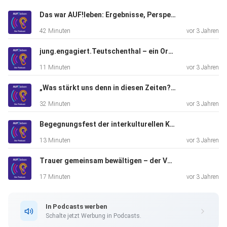
Jugendstiftung
Das war AUF!leben: Ergebnisse, Perspektiven und Wissenswertes zur Evaluation
Sachsen-Anhalt Bei Feedback, Fragen oder
42 Minuten
vor 3 Jahren
Themenvorschlägen zum
Podcast, schreiben Sie gerne an: podcast@auf-leben.org
jung.engagiert.Teutschenthal – ein Ort der Begegnung entsteht
Mehr
11 Minuten
vor 3 Jahren
Informationen zum Programm AUF!leben – Zukunft ist
jetzt. unter:
„Was stärkt uns denn in diesen Zeiten?“ – Im Gespräch mit Natalie Kronast und Andreas Knoke
https://www.auf-leben.org
32 Minuten
vor 3 Jahren
Begegnungsfest der interkulturellen Kita Mandala
13 Minuten
vor 3 Jahren
Trauer gemeinsam bewältigen – der Verein Wolfsträne in Leipzig
17 Minuten
vor 3 Jahren
In Podcasts werben
Schalte jetzt Werbung in Podcasts.