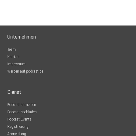
Unternehmen
Team
Karriere
Impressum
Werben auf podcast.de
Dienst
Podcast anmelden
Podcast hochladen
Podcast-Events
Registrierung
Anmeldung