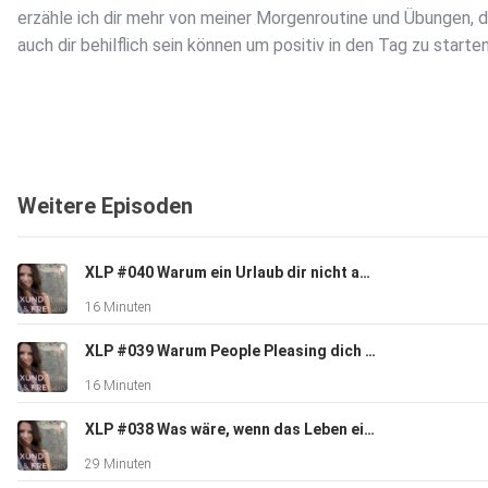
erzähle ich dir mehr von meiner Morgenroutine und Übungen, d
auch dir behilflich sein können um positiv in den Tag zu starten
In dieser Folge erfährst du:
Weitere Episoden
- Mit welcher Übung ich gedanklich in den Tag starte
XLP #040 Warum ein Urlaub dir nicht automatisch Entspannung bringt
16 Minuten
- Welche Übungen auch dich unterstützen können
XLP #039 Warum People Pleasing dich nicht zum Lebensglück führt
16 Minuten
- Wie du deinem Tagesziel näher kommst
XLP #038 Was wäre, wenn das Leben ein Spiel ist
29 Minuten
- Warum deine Freizeitplanung für deinen positiven Tag wichti