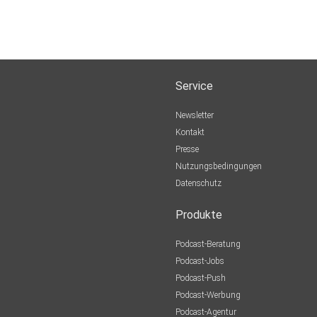
Service
Newsletter
Kontakt
Presse
Nutzungsbedingungen
Datenschutz
Produkte
Podcast-Beratung
Podcast-Jobs
Podcast-Push
Podcast-Werbung
Podcast-Agentur