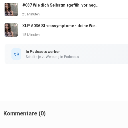
ist
#037 Wie dich Selbstmitgefühl vor negativen Stress schützt
23 Minuten
XLP #036 Stresssymptome - deine Wegweiser zum Lebensglück
Hier kannst du dich in den XUNDleben - Letter eintragen -
www.angelikaerdpresser.com
15 Minuten
In Podcasts werben
Schalte jetzt Werbung in Podcasts.
Kostenloses Online-Training: WIE DU DICH DURCH GESUNDE
STRESSBEWÄLTIGUNG IN BALANCE BRINGST UND DEINEN
AUTHENTISCHEN WEG GEHST.
Reserviere dir hier deinen kostenlosen Platz unter
Kommentare (0)
https://bit.ly/2Rmt17H