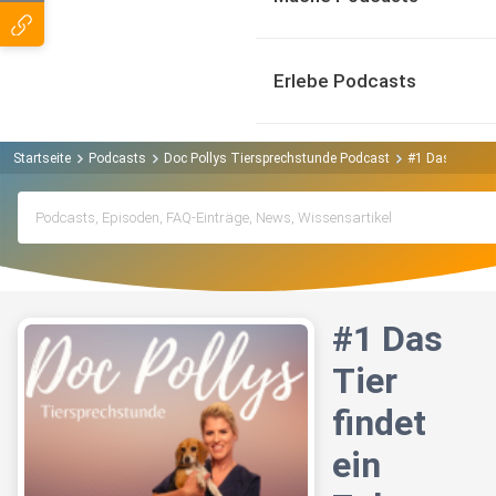
Erlebe Podcasts
Startseite
Podcasts
Doc Pollys Tiersprechstunde Podcast
#1 Das Tier fi
#1 Das
Tier
findet
ein