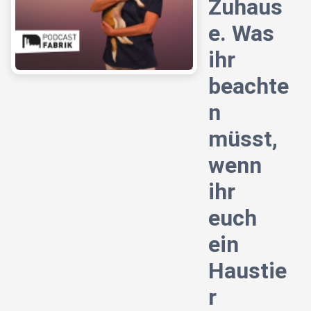
Zuhaus
e. Was
ihr
beachte
n
müsst,
wenn
ihr
euch
ein
Haustie
r