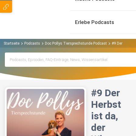
Erlebe Podcasts
Startseite
Podcasts
Doc Pollys Tiersprechstunde Podcast
#9 Der Herbst i
#9 Der
Herbst
ist da,
der