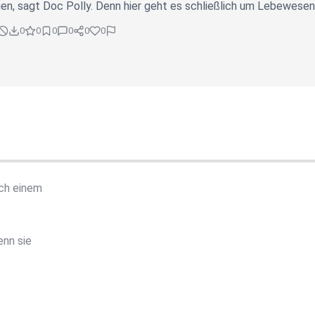
n, sagt Doc Polly. Denn hier geht es schließlich um Lebewesen 
0
0
0
0
0
0
ach einem
enn sie