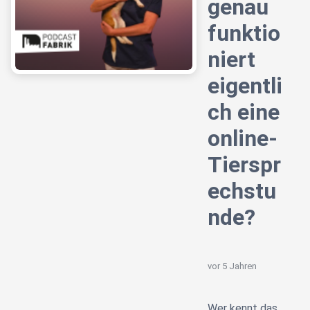
genau
funktio
niert
eigentli
ch eine
online-
Tierspr
echstu
nde?
vor 5 Jahren
Wer kennt das