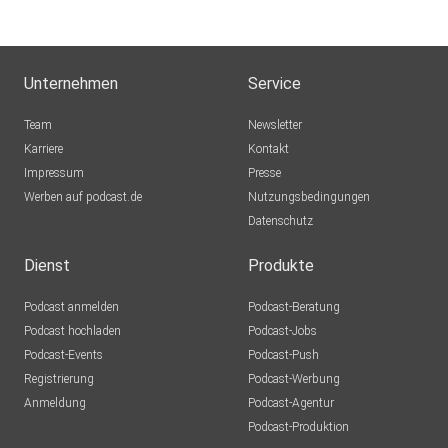
Unternehmen
Service
Team
Newsletter
Karriere
Kontakt
Impressum
Presse
Werben auf podcast.de
Nutzungsbedingungen
Datenschutz
Dienst
Produkte
Podcast anmelden
Podcast-Beratung
Podcast hochladen
Podcast-Jobs
Podcast-Events
Podcast-Push
Registrierung
Podcast-Werbung
Anmeldung
Podcast-Agentur
Podcast-Produktion