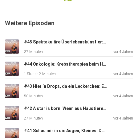
arbeitet nebenbei bei "Dr. SAM – dein online Tierarzt".
Gemeinsam
mit Jan Holzapfel, einem der beiden Gründer, stellt euch
Weitere Episoden
Doc Polly
in dieser Folge die Vorteile der Telemedizin vor, zeigt aber
auch
#45 Spektakuläre Überlebenskünstler: Reptilien
Grenzen auf.
37 Minuten
vor 4 Jahren
#44 Onkologie: Krebstherapien beim Haustier
1 Stunde 2 Minuten
vor 4 Jahren
#43 Hier ‘n Drops, da ein Leckerchen: Ergänzungsfuttermittel
50 Minuten
vor 4 Jahren
#42 A star is born: Wenn aus Haustieren Petfluencer werden
27 Minuten
vor 4 Jahren
#41 Schau mir in die Augen, Kleines: Doc Polly bittet zum Sehtest!