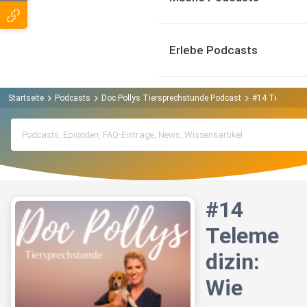
Erlebe Podcasts
Startseite
Podcasts
Doc Pollys Tiersprechstunde Podcast
#14 Telemedizi
#14
Teleme
dizin:
Wie