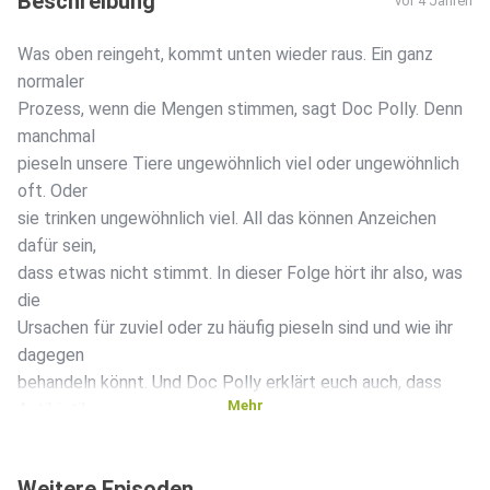
Beschreibung
vor 4 Jahren
Was oben reingeht, kommt unten wieder raus. Ein ganz
normaler
Prozess, wenn die Mengen stimmen, sagt Doc Polly. Denn
manchmal
pieseln unsere Tiere ungewöhnlich viel oder ungewöhnlich
oft. Oder
sie trinken ungewöhnlich viel. All das können Anzeichen
dafür sein,
dass etwas nicht stimmt. In dieser Folge hört ihr also, was
die
Ursachen für zuviel oder zu häufig pieseln sind und wie ihr
dagegen
behandeln könnt. Und Doc Polly erklärt euch auch, dass
Mehr
Antibiotika
bei Blasenentzündung nicht immer das „Goldene vom Ei”
sind:)
Weitere Episoden