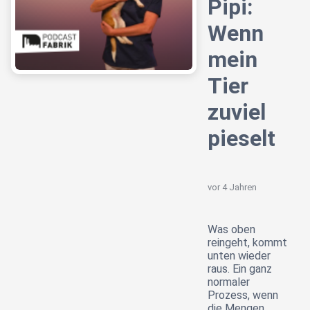
Pipi:
Wenn
mein
Tier
zuviel
pieselt
vor 4 Jahren
Was oben
reingeht, kommt
unten wieder
raus. Ein ganz
normaler
Prozess, wenn
die Mengen