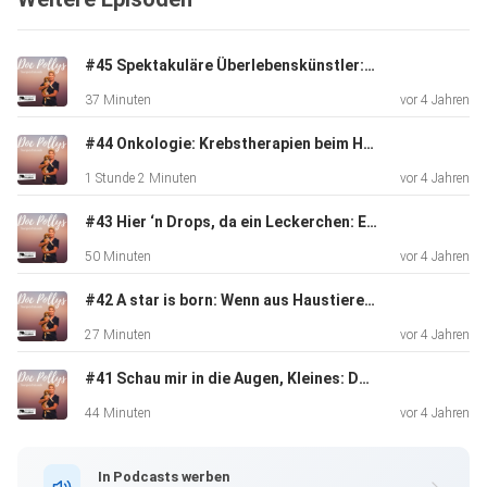
#45 Spektakuläre Überlebenskünstler: Reptilien
37 Minuten
vor 4 Jahren
#44 Onkologie: Krebstherapien beim Haustier
1 Stunde 2 Minuten
vor 4 Jahren
#43 Hier ‘n Drops, da ein Leckerchen: Ergänzungsfuttermittel
50 Minuten
vor 4 Jahren
#42 A star is born: Wenn aus Haustieren Petfluencer werden
27 Minuten
vor 4 Jahren
#41 Schau mir in die Augen, Kleines: Doc Polly bittet zum Sehtest!
44 Minuten
vor 4 Jahren
In Podcasts werben