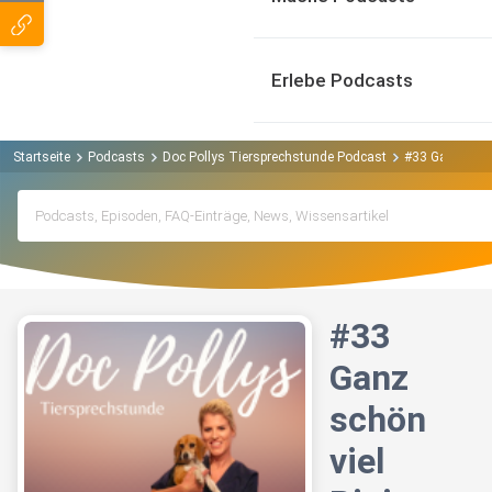
Erlebe Podcasts
Startseite
Podcasts
Doc Pollys Tiersprechstunde Podcast
#33 Ganz schön
#33
Ganz
schön
viel