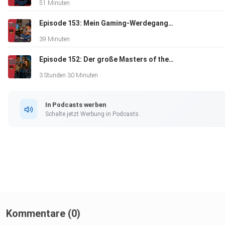
51 Minuten
Episode 153: Mein Gaming-Werdegang - Vom Atari 2600, NES & Game Boy bis zum SNES und Amiga 500
39 Minuten
Episode 152: Der große Masters of the Universe-Filmtalk
3 Stunden 30 Minuten
In Podcasts werben
Schalte jetzt Werbung in Podcasts.
Kommentare (0)