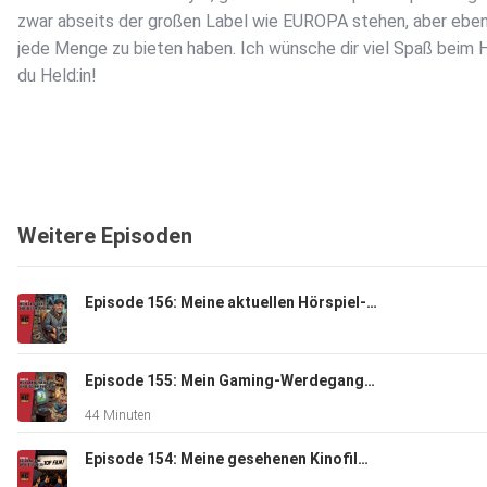
zwar abseits der großen Label wie EUROPA stehen, aber eben
jede Menge zu bieten haben. Ich wünsche dir viel Spaß beim 
du Held:in!
Weitere Episoden
Episode 156: Meine aktuellen Hörspiel-Empfehlungen
Episode 155: Mein Gaming-Werdegang - Von der Sony Playstation, dem Nintendo64 bis hin zum ersten Pentium-PC
44 Minuten
Episode 154: Meine gesehenen Kinofilme von April bis Juni 2026