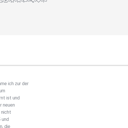
0
0
0
0
0
0
e ich zur der
rum
nt ist und
er neuen
 nicht
5 und
n, die