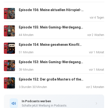
Episode 156: Meine aktuellen Hörspiel-Empfehlungen
vor 4 Tagen
Episode 155: Mein Gaming-Werdegang - Von der Sony Playstation, dem Nintendo64 bis hin zum ersten Pentium-PC
44 Minuten
vor 2 Wochen
Episode 154: Meine gesehenen Kinofilme von April bis Juni 2026
51 Minuten
vor 1 Monat
Episode 153: Mein Gaming-Werdegang - Vom Atari 2600, NES & Game Boy bis zum SNES und Amiga 500
39 Minuten
vor 1 Monat
Episode 152: Der große Masters of the Universe-Filmtalk
3 Stunden 30 Minuten
vor 2 Monaten
In Podcasts werben
Schalte jetzt Werbung in Podcasts.