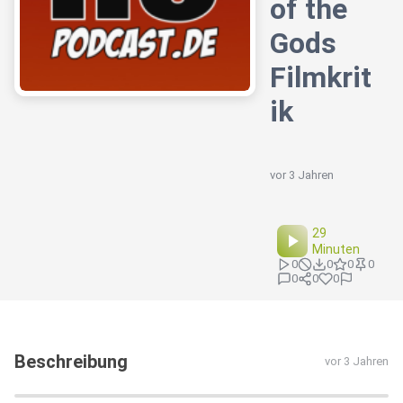
of the
Gods
Filmkrit
ik
vor 3 Jahren
29
Minuten
0
0
0
0
0
0
0
Beschreibung
vor 3 Jahren