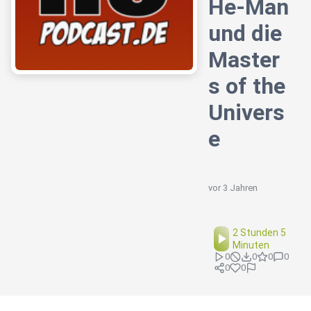
He-Man
und die
Master
s of the
Univers
e
vor 3 Jahren
2 Stunden 5
Minuten
0
0
0
0
0
0