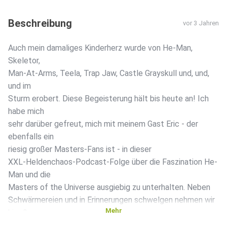
Beschreibung
vor 3 Jahren
Auch mein damaliges Kinderherz wurde von He-Man,
Skeletor,
Man-At-Arms, Teela, Trap Jaw, Castle Grayskull und, und,
und im
Sturm erobert. Diese Begeisterung hält bis heute an! Ich
habe mich
sehr darüber gefreut, mich mit meinem Gast Eric - der
ebenfalls ein
riesig großer Masters-Fans ist - in dieser
XXL-Heldenchaos-Podcast-Folge über die Faszination He-
Man und die
Masters of the Universe ausgiebig zu unterhalten. Neben
Schwärmereien und in Erinnerungen schwelgen nehmen wir
Mehr
hier &
da aber auch unsere Fan-Brillen ab und blicken kritisch auf