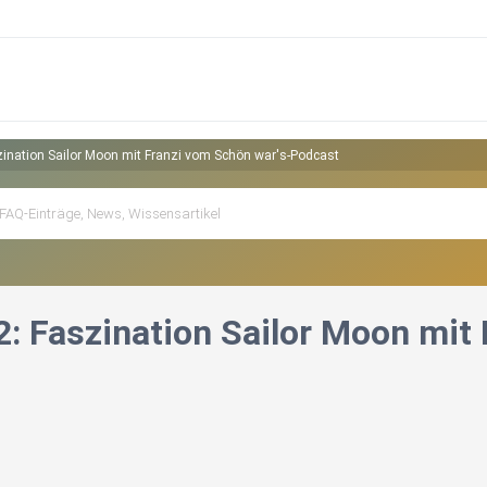
zination Sailor Moon mit Franzi vom Schön war's-Podcast
2: Faszination Sailor Moon mit