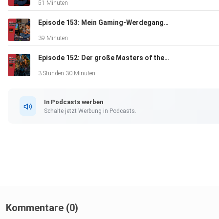
51 Minuten
Episode 153: Mein Gaming-Werdegang - Vom Atari 2600, NES & Game Boy bis zum SNES und Amiga 500
39 Minuten
Episode 152: Der große Masters of the Universe-Filmtalk
3 Stunden 30 Minuten
In Podcasts werben
Schalte jetzt Werbung in Podcasts.
Kommentare (0)