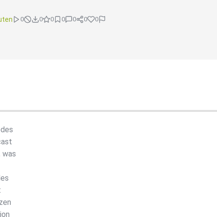
uten
0
0
0
0
0
0
0
 des
cast
, was
les
t
rzen
ion