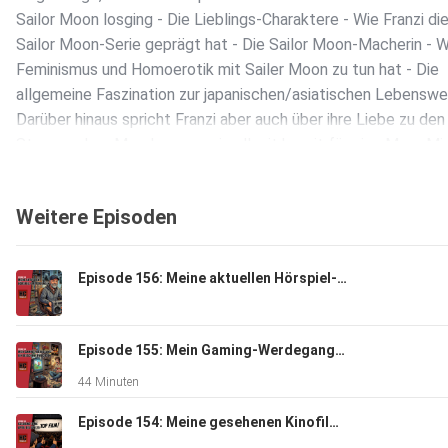
Sailor Moon losging - Die Lieblings-Charaktere - Wie Franzi di
Sailor Moon-Serie geprägt hat - Die Sailor Moon-Macherin - 
Feminismus und Homoerotik mit Sailer Moon zu tun hat - Die
allgemeine Faszination zur japanischen/asiatischen Lebenswe
Darüber hinaus spricht Franzi aber auch über ihre Liebe zu den
Sternen, dem Mond, warum sie allzeit bereit für eine Mars-Mi
wäre, sie Filme mit Pistolen & Co. blöd findet, welche Musik
auf ihrer Beerdigung gespielt werden soll und vieles, vieles me
Weitere Episoden
In diesem Sinne: Im Namen des Mondes viel Spaß beim Reinhö
Held:in!
Episode 156: Meine aktuellen Hörspiel-Empfehlungen
Episode 155: Mein Gaming-Werdegang - Von der Sony Playstation, dem Nintendo64 bis hin zum ersten Pentium-PC
44 Minuten
Episode 154: Meine gesehenen Kinofilme von April bis Juni 2026