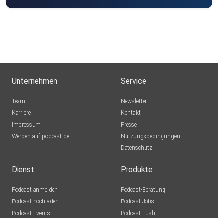
Unternehmen
Service
Team
Newsletter
Karriere
Kontakt
Impressum
Presse
Werben auf podcast.de
Nutzungsbedingungen
Datenschutz
Dienst
Produkte
Podcast anmelden
Podcast-Beratung
Podcast hochladen
Podcast-Jobs
Podcast-Events
Podcast-Push