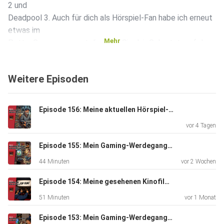
2 und
Deadpool 3. Auch für dich als Hörspiel-Fan habe ich erneut
etwas im
Mehr
Petto. Genauer gesagt die John Sinclair Geburtstagsfolge
mit dem
Namen Villa Wahnsinn. Zu guter Letzt gibt es News zur
Weitere Episoden
brandneuen
Mondo-Ankündigung: Prinz Adam aka He-Man im Maßstab
1/6. In diesem
Episode 156: Meine aktuellen Hörspiel-Empfehlungen
Sinne: viel Spaß beim Reinhören, denn dann hast du die
vor 4 Tagen
Mission
erfüllt, du Held:in!
Episode 155: Mein Gaming-Werdegang - Von der Sony Playstation, dem Nintendo64 bis hin zum ersten Pentium-PC
44 Minuten
vor 2 Wochen
Episode 154: Meine gesehenen Kinofilme von April bis Juni 2026
51 Minuten
vor 1 Monat
Episode 153: Mein Gaming-Werdegang - Vom Atari 2600, NES & Game Boy bis zum SNES und Amiga 500