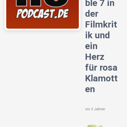
ble 7 in
der
Filmkrit
ik und
ein
Herz
für rosa
Klamott
en
vor 3 Jahren