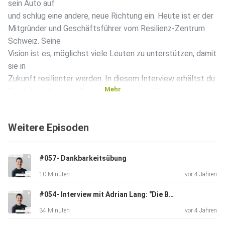
sein Auto auf
und schlug eine andere, neue Richtung ein. Heute ist er der
Mitgründer und Geschäftsführer vom Resilienz-Zentrum
Schweiz. Seine
Vision ist es, möglichst viele Leuten zu unterstützen, damit
sie in
Zukunft resilienter werden. In diesem Interview erhältst du
Mehr
Einblick in Mario als Person und in seinen Werdegang.
Zudem
erfährst du seine Lieblingsübungen, wenn einmal
Weitere Episoden
stürmische Zeiten
aufkommen. Verpasse also diese Folge nicht!! ️
INSTAGRAM 1:
#057- Dankbarkeitsübung
https://www.instagram.com/mariogrossenbacher/ ️
10 Minuten
vor 4 Jahren
INSTAGRAM 2:
https://www.instagram.com/resilienzzentrumschweiz/ ️
#054- Interview mit Adrian Lang: "Die Begeisterungsfähigkeit und der Biss sind erforderlich, um etwas ganz Grosses zu erreichen!" (Gründer Lang Training & Business Schmiede)
WEBSEITE:
34 Minuten
vor 4 Jahren
https://www.resilienz-zentrum-schweiz.ch