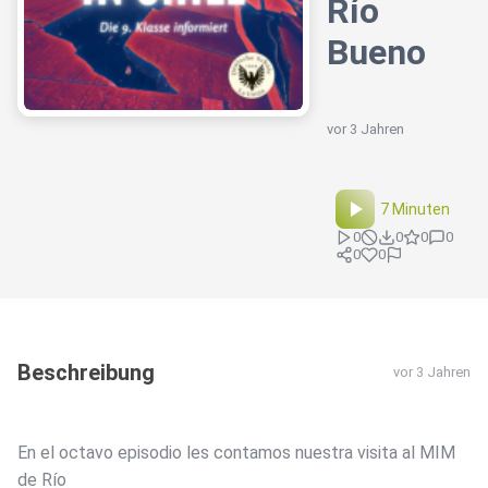
Río
Bueno
vor 3 Jahren
7 Minuten
0
0
0
0
0
0
Beschreibung
vor 3 Jahren
En el octavo episodio les contamos nuestra visita al MIM
de Río