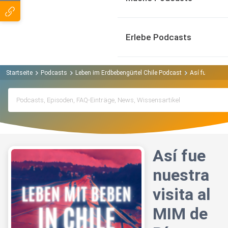
Erlebe Podcasts
Startseite
Podcasts
Leben im Erdbebengürtel Chile Podcast
Así fue nuest
Así fue
nuestra
visita al
MIM de