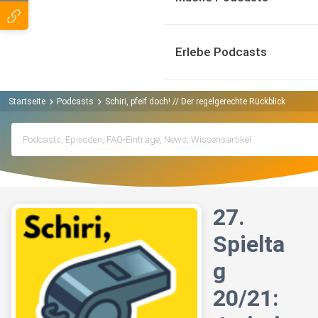
Erlebe Podcasts
Startseite
Podcasts
Schiri, pfeif doch! // Der regelgerechte Rückblick auf d
27.
Spielta
g
20/21: