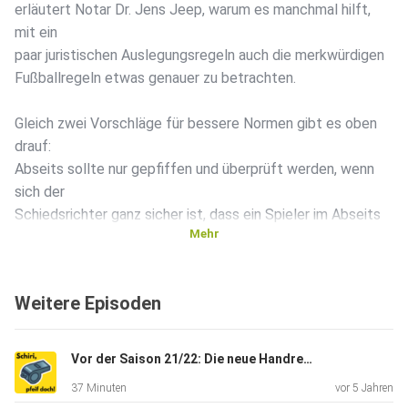
erläutert Notar Dr. Jens Jeep, warum es manchmal hilft,
mit ein
paar juristischen Auslegungsregeln auch die merkwürdigen
Fußballregeln etwas genauer zu betrachten.
Gleich zwei Vorschläge für bessere Normen gibt es oben
drauf:
Abseits sollte nur gepfiffen und überprüft werden, wenn
sich der
Schiedsrichter ganz sicher ist, dass ein Spieler im Abseits
Mehr
war.
Dann hätte das 4:2 von Terodde gezählt, denn dieses
Abseits
Weitere Episoden
konnte kein Mensch erkennen.
Und wir brauchen die Stoppuhr in den letzten 15 Minuten.
Vor der Saison 21/22: Die neue Handregel // mit Jens Jeep
Eine
37 Minuten
vor 5 Jahren
Nettospielzeit würde hier das ewige Zeitgespiele