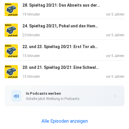
verhindern - und
28. Spieltag 20/21: Das Abseits aus der Vergangenheit // mit Jens Jeep
hätte vielleicht sogar dem zeitspielenden HSV geholfen,
19 Minuten
vor 5 Jahren
nicht nur
auf das Halten der knappen Führung zu setzen.
24. Spieltag 20/21, Pokal und das Hamburger Derby: Foul ist, wenn der Stürmer fällt // mit Jens Jeep
20 Minuten
vor 5 Jahren
22. und 23. Spieltag 20/21: Erst Tor abwarten, dann Abseits pfeifen // mit Jens Jeep
15 Minuten
vor 5 Jahren
20. und 21. Spieltag 20/21: Eine Schwalbe macht noch keinen Strafstoß. Oder doch. // mit Jens Jeep
15 Minuten
vor 5 Jahren
In Podcasts werben
Schalte jetzt Werbung in Podcasts.
Alle Episoden anzeigen