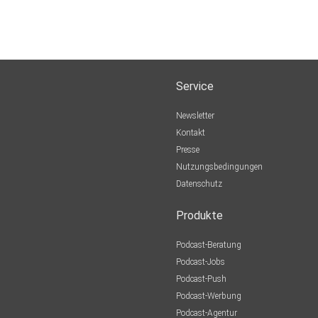
Service
Newsletter
Kontakt
Presse
Nutzungsbedingungen
Datenschutz
Produkte
Podcast-Beratung
Podcast-Jobs
Podcast-Push
Podcast-Werbung
Podcast-Agentur