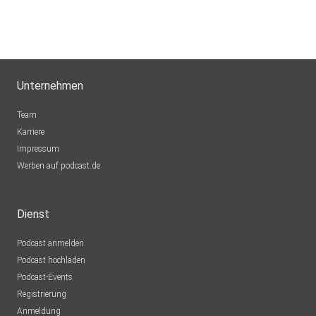
Unternehmen
Team
Karriere
Impressum
Werben auf podcast.de
Dienst
Podcast anmelden
Podcast hochladen
Podcast-Events
Registrierung
Anmeldung