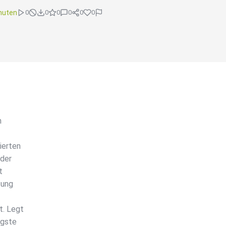
nuten
0
0
0
0
0
0
h
ierten
 der
t
tung
t. Legt
ngste