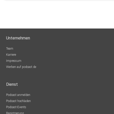
mediradio
Düsseldorf
FSantanapf
Passo Fundo
JahnChristoph
Unternehmen
Hombrechtikon
sahinpod2024
Team
NRW
Karriere
Impressum
Sisu4u
Werben auf podcast.de
Herne
Cantana
Dienst
Hamburg
Podcast anmelden
ngl5tsl2
Podcast hochladen
Coesfeld
Podcast-Events
AnjjasWelt
Registrierung