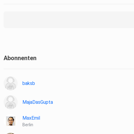
Deutschland mit 15 Jahren Erfahrung.
Abonnenten
baksb
MajaDasGupta
MaxEmil
Berlin