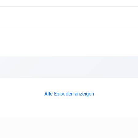
enstes um
n:
anung
Alle Episoden anzeigen