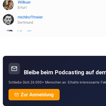
Willkuer
Erfurt
michihoffmeier
Dortmund
b9ycd9lm
Lobenfeld
Tino07
Berlin
qfca7bbo
Bleibe beim Podcasting auf de
Holzmoebel
Schließe Dich 26.000+ Menschen an. Erhalte interessante Fak
Markt Rettenbach
2lv230iw
Zur Anmeldung
Marktredwitz