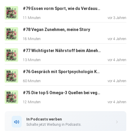
mehr Leistungsfähigkeit durch eine optimierte Ernährung
#79 Essen vorm Sport, wie du Verdauungsprobleme vermeidest
und
11 Minuten
vor 3 Jahren
weitere Gewohnheiten zu unterstützen. Ich möchte Dich
dazu
#78 Vegan Zunehmen, meine Story
inspirieren, Dein Potenzial zu erfüllen. Das mache ich
18 Minuten
vor 4 Jahren
hauptsächlich in Vorträgen, 1-1 Coachings und diesem
Podcast.
#77 Wichtigster Nährstoff beim Abnehmen
Zusätzlich kreiere ich wöchentlich auch Posts für die
13 Minuten
vor 4 Jahren
Danke Vegan
Community auf Instagram.
#76 Gespräch mit Sportpsychologin Katharina Zollinger
60 Minuten
vor 4 Jahren
#75 Die top 5 Omega-3 Quellen bei veganer Ernährung
Über uns (Danke Vegan)
12 Minuten
vor 4 Jahren
Wir sind ein engagiertes Team, dass sich für die Förderung
In Podcasts werben
des
Schalte jetzt Werbung in Podcasts.
Veganismus einsetzt. Wir wollen die breite Masse