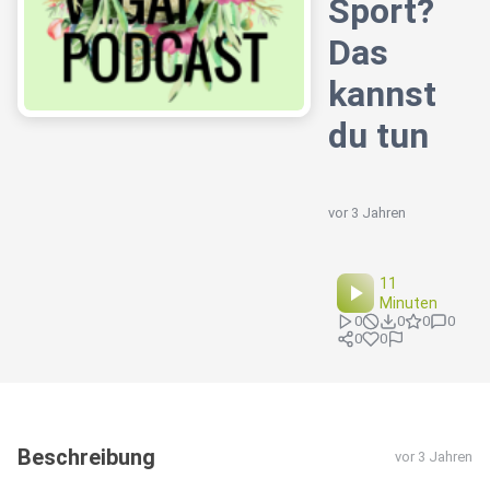
Sport?
Das
kannst
du tun
vor 3 Jahren
11
Minuten
0
0
0
0
0
0
Beschreibung
vor 3 Jahren