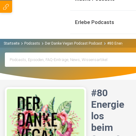
Erlebe Podcasts
Startseite
Podcasts
Der Danke Vegan Podcast Podcast
#80 Energielos b
#80
Energie
los
beim