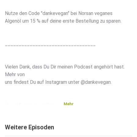
Nutze den Code "dankevegan" bei Norsan veganes
Algenöl um 15 % auf deine erste Bestellung zu sparen.
_________________________________
Vielen Dank, dass Du Dir meinen Podcast angehört hast.
Mehr von
uns findest Du auf Instagram unter @dankevegan.
Mehr
Über Mich (Lukas) @lukasschuko
Weitere Episoden
Ich habe es mir zur Mission gemacht, Menschen auf ihrer
Reise zu